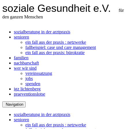
soziale Gesundheit e.V.
für
den ganzen Menschen
sozialberatung in der arztpraxis
senioren
ein fall aus der praxis : netzwerke
fallbeispiel: case und care management
ein fall aus der praxis: bürokratie
familien
nachbarschaft
wer wir sind
vereinssatzung
jobs
spenden
igz lichtenberg
praeventionslotse
Navigation
sozialberatung in der arztpraxis
senioren
ein fall aus der praxis : netzwerke